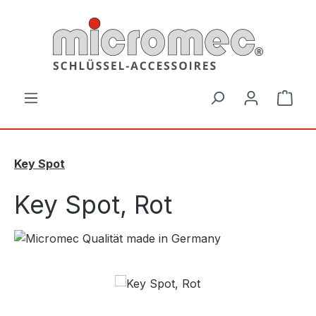
Zum Hauptinhalt springen
Ware
Key Spot
Key Spot, Rot
Bildergalerie überspringen