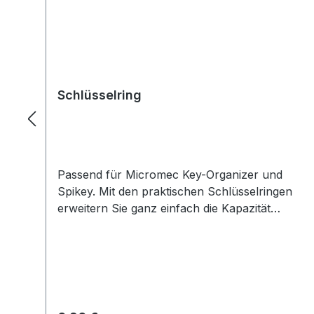
Schlüsselring
Passend für Micromec Key-Organizer und
Spikey. Mit den praktischen Schlüsselringen
erweitern Sie ganz einfach die Kapazität
Ihres MICROMEC KEY ORGANIZER oder
MICROMEC SPIKEY. So können Sie auf
einfache Weise weitere Schlüssel oder
Schlüsselanhänger anbringen. Auch ideal,
um Ersatzschlüssel oder nicht häufig
verwendete Schlüssel leicht mit dem