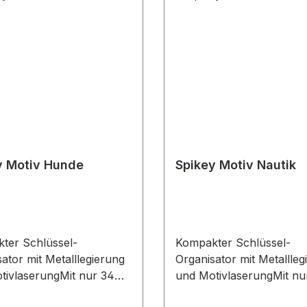
y Motiv Hunde
Spikey Motiv Nautik
ter Schlüssel-
Kompakter Schlüssel-
ator mit Metalllegierung
Organisator mit Metallleg
tivlaserungMit nur 34
und MotivlaserungMit nu
erklein und
mm superklein und