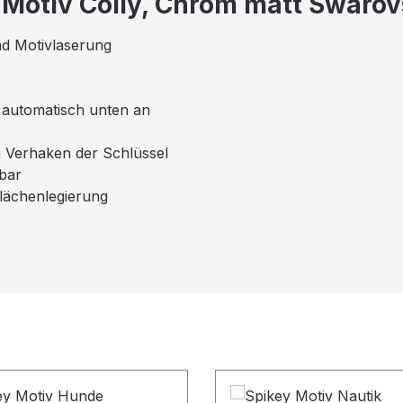
 Motiv Colly, Chrom matt Swarov
nd Motivlaserung
el automatisch unten an
n Verhaken der Schlüssel
mbar
flächenlegierung