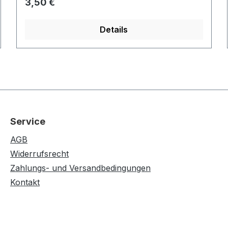
Regulärer Preis:
3,50 €
Details
Service
AGB
Widerrufsrecht
Zahlungs- und Versandbedingungen
Kontakt