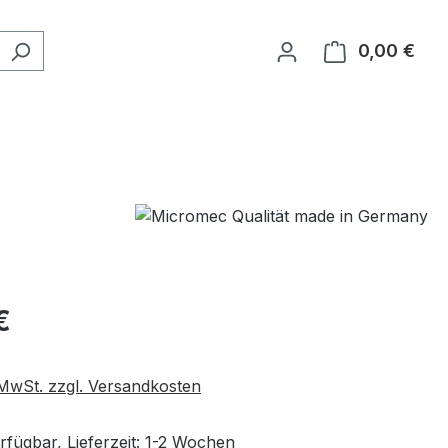
0,00 €
Ware
eis:
€
. MwSt. zzgl. Versandkosten
rfügbar, Lieferzeit: 1-2 Wochen