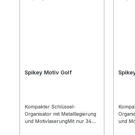
Spikey Motiv Golf
Spike
Kompakter Schlüssel-
Kompak
Organisator mit Metalllegierung
Organis
und MotivlaserungMit nur 34
und Mo
mm superklein und
mm sup