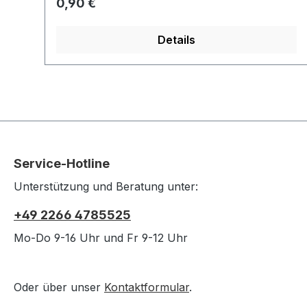
Regulärer Preis:
0,90 €
Organizer zu verbinden.
Details
Service-Hotline
Unterstützung und Beratung unter:
+49 2266 4785525
Mo-Do 9-16 Uhr und Fr 9-12 Uhr
Oder über unser
Kontaktformular
.