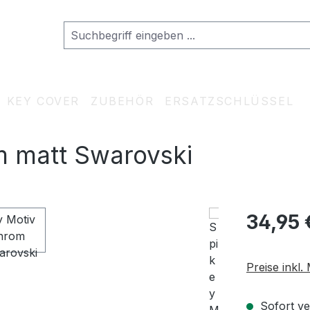
KEY COVER
ZUBEHÖR
ERSATZSCHLÜSSEL
m matt Swarovski
Regulärer Pr
34,95 
Preise inkl
Sofort ve