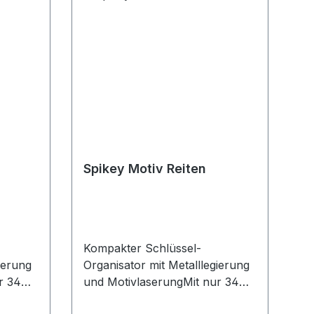
Spikey Motiv Reiten
Kompakter Schlüssel-
ierung
Organisator mit Metalllegierung
r 34
und MotivlaserungMit nur 34
mm superklein und