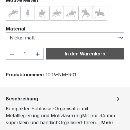
auswählen
Motive Reiten
Reiten 01
Reiten 02
Reiten 03
Reiten 04
Reiten 05
Reiten 06
Reiten 07
auswählen
Material
Produkt Anzahl: Gib den gewünschten We
In den Warenkorb
Produktnummer:
1006-NM-R01
Beschreibung
Kompakter Schlüssel-Organisator mit
Metalllegierung und MotivlaserungMit nur 34 mm
superklein und handlichOrganisiert Ihren…
Mehr