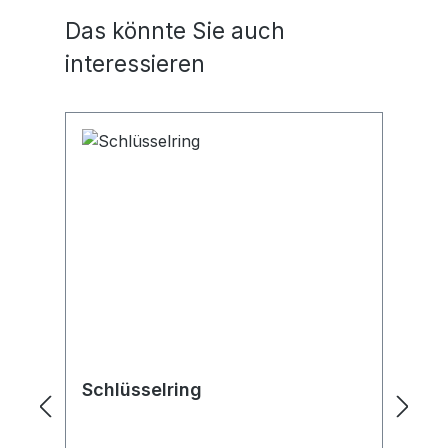
Oberflächenlegierung Lieferung
Ob
Produktgalerie überspringen
Das könnte Sie auch
inklusive 6 Schlüsselringen
in
interessieren
Schlüsselring
K
S