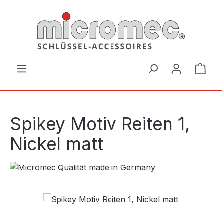
Zum Hauptinhalt springen
Ware
Spikey Motiv Reiten 1,
Nickel matt
Bildergalerie überspringen