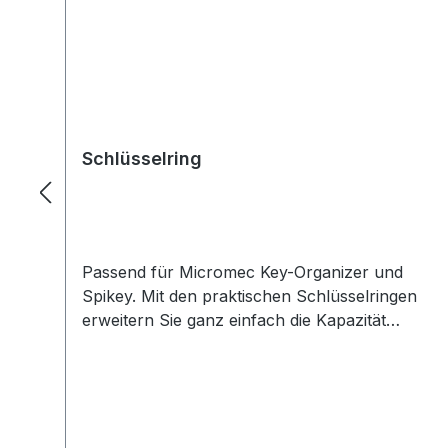
Schlüsselring
Passend für Micromec Key-Organizer und
Spikey. Mit den praktischen Schlüsselringen
erweitern Sie ganz einfach die Kapazität
Ihres MICROMEC KEY ORGANIZER oder
MICROMEC SPIKEY. So können Sie auf
einfache Weise weitere Schlüssel oder
Schlüsselanhänger anbringen. Auch ideal,
um Ersatzschlüssel oder nicht häufig