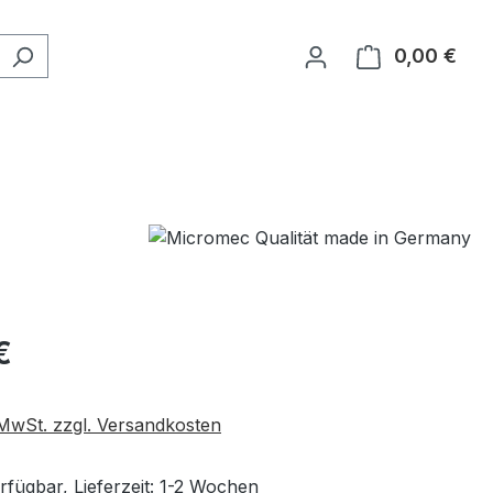
0,00 €
Ware
eis:
€
. MwSt. zzgl. Versandkosten
rfügbar, Lieferzeit: 1-2 Wochen