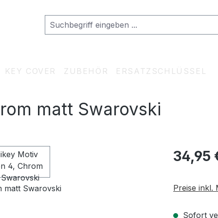
KEY COVER
ZUBEHÖR
ERSATZSCHLÜSSEL
hrom matt Swarovski
Regulärer Pr
34,95 
Preise inkl
Sofort ve