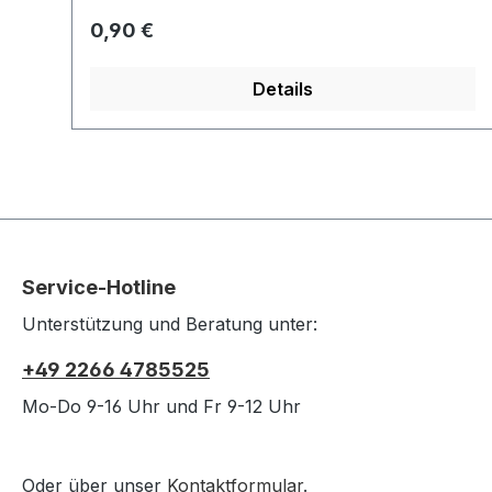
verwendete Schlüssel leicht mit dem
Regulärer Preis:
0,90 €
Organizer zu verbinden.
Details
Service-Hotline
Unterstützung und Beratung unter:
+49 2266 4785525
Mo-Do 9-16 Uhr und Fr 9-12 Uhr
Oder über unser
Kontaktformular
.