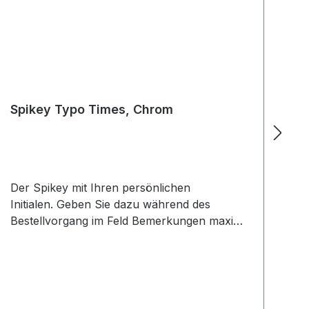
Spikey Typo Times, Chrom
S
Der Spikey mit Ihren persönlichen
Ge
Initialen. Geben Sie dazu während des
la
Bestellvorgang im Feld Bemerkungen maximal
Sp
3 Buchstaben an. Beachten Sie dabei die
au
Groß/Kleinschreibung. Mit nur 34 mm
Gr
superklein und handlichOrganisiert Ihren
si
Schlüsselbund optimal Die „Ei-Form“ ordnet
PN
alle nicht benötigten Schlüssel automatisch
an